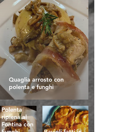
Quaglia arrosto con
polenta e funghi
Polenta
ripiena al
Fontina con
Funghi
Ravioli fatti in