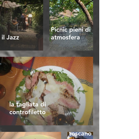
Picnic pieni di
il Jazz
atmosfera
la tagliata di
controfiletto
pappardella
l ragù
toscano