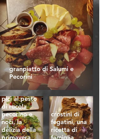
granpiatto di Salumi e
Pecorini
pici al pesto
di rucola
pecorino e
crostini di
noci, la
fegatini, una
delizia della
ricetta di
primavera
famiglia