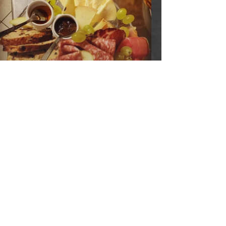
granpiatto di Salumi e
Pecorini
pici al pesto di
rucola pecorino
il giardino
e noci, la delizia
la Boheme
della primavera