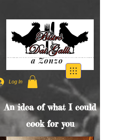
a Zonzo
#ristorante, #chiusdino, #siena, #sangalgano, #galgano, #restaurant, #lunch, #dinner, #massa, #marittima, #grosseto, #montieri, #radicondoli, #monticiano, #bar, #panino, #birra, #vino, #trip, #toscana, #toskana, #tuscany, #merse, #maremma, #metallifere, #vacanze, #holidays, #bistro, #bistrodaigalli, #ciciano, #daigalli, #galli, #chiusdino,
Log In
An idea of what I could
cook for you