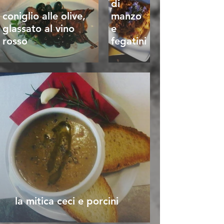
di
coniglio alle olive,
manzo
glassato al vino
e
rosso
fegatini
la mitica ceci e porcini