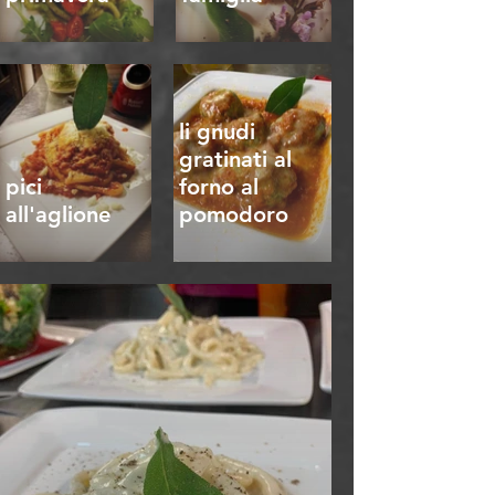
li gnudi
gratinati al
pici
forno al
all'aglione
pomodoro